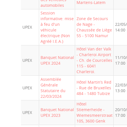
Martens-Latem
automobiles
Session
informative: mise
Zone de Secours
à feu d'un
de Nage -
22/05
UPEX
véhicule
Chaussée de Liège
14:00
électrique (Non
55 - 5100 Namur
Agréé I.E.A.)
Hôtel Van der Valk
- Charleroi Airport
Banquet National
11/10
UPEX
- Ch. de Courcelles
UPEX 2024
17:00
115 - 6041
Charleroi.
Assemblée
Hôtel Martin’s Red
Générale
22/03
UPEX
- Rue de Bruxelles
Statutaire du
13:00
484 - 1480 Tubize
22/03/2024
Hôtel
Banquet National
Stiemerheide -
20/10
UPEX
UPEX 2023
Wiemesmeerstraat
17:00
105, 3600 Genk