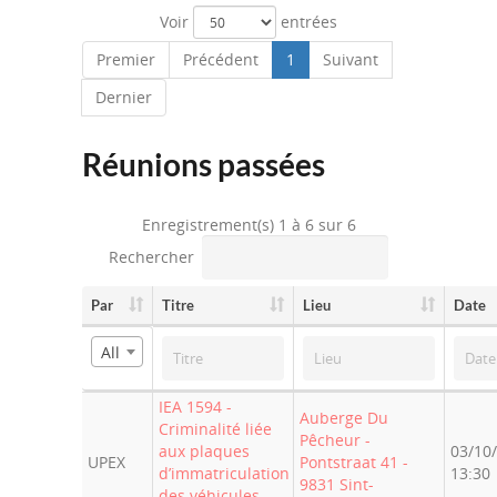
Voir
entrées
Premier
Précédent
1
Suivant
Dernier
Réunions passées
Enregistrement(s) 1 à 6 sur 6
Rechercher
Par
Titre
Lieu
Date
All
IEA 1594 -
Auberge Du
Criminalité liée
Pêcheur -
aux plaques
03/10
UPEX
Pontstraat 41 -
d’immatriculation
13:30
9831 Sint-
des véhicules