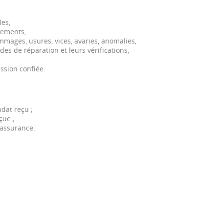
les,
lements,
mmages, usures, vices, avaries, anomalies,
es de réparation et leurs vérifications,
ssion confiée.
dat reçu ;
çue ;
’assurance.