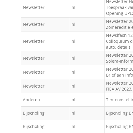
Newsletter He
Newsletter
nl
Toespraak van
Opening UPE
Newsletter 2
Newsletter
nl
Zomereditie 
Newslfash 12
Newsletter
nl
Colloquium d
auto: details
Newsletter 2
Newsletter
nl
Solera-Inform
Newsletter 20
Newsletter
nl
Brief aan Inf
Newsletter 20
Newsletter
nl
FIEA AV 2023,
Anderen
nl
Tentoonstelli
Bijscholing
nl
Bijscholing 
Bijscholing
nl
Bijscholing 