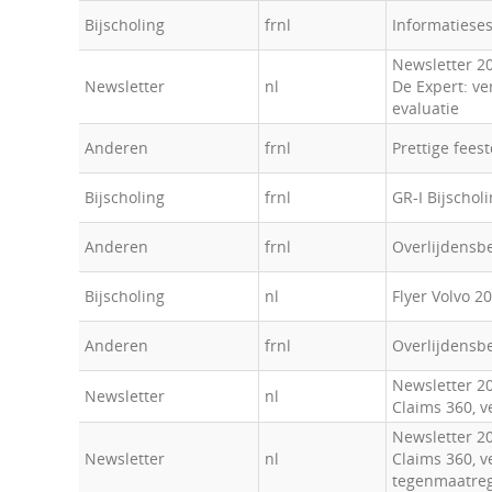
Bijscholing
frnl
Informatieses
Newsletter 2
Newsletter
nl
De Expert: ve
evaluatie
Anderen
frnl
Prettige fees
Bijscholing
frnl
GR-I Bijschol
Anderen
frnl
Overlijdensbe
Bijscholing
nl
Flyer Volvo 2
Anderen
frnl
Overlijdensb
Newsletter 20
Newsletter
nl
Claims 360, v
Newsletter 20
Newsletter
nl
Claims 360, v
tegenmaatre