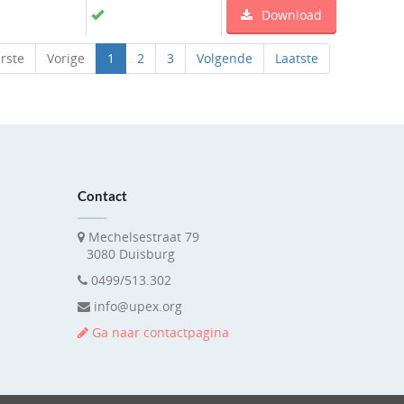
Download
rste
Vorige
1
2
3
Volgende
Laatste
Contact
Mechelsestraat 79
3080 Duisburg
0499/513.302
info@upex.org
Ga naar contactpagina