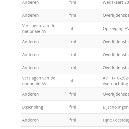
Anderen
frnl
Wenskaart 2
Anderen
frnl
Overlijdensb
Verslagen van de
nl
Oproeping AV
nationale AV
Anderen
frnl
Overlijdensb
Anderen
frnl
Overlijdensbe
Anderen
frnl
Overlijdensbe
Verslagen van de
AV 11-10-2024
nl
nationale AV
overnachting
Anderen
frnl
Overlijdensb
Bijscholing
frnl
Bijscholingen
Anderen
frnl
Fijne Feestd