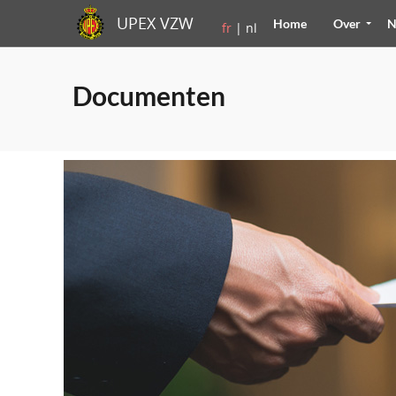
UPEX VZW
Home
Over
N
fr
| nl
Documenten