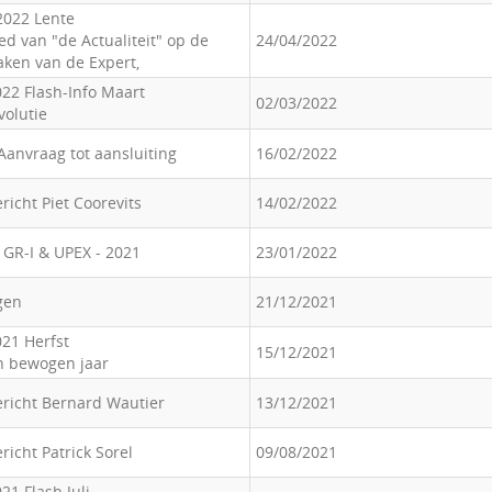
2022 Lente
ed van "de Actualiteit" op de
24/04/2022
aken van de Expert,
22 Flash-Info Maart
02/03/2022
volutie
Aanvraag tot aansluiting
16/02/2022
richt Piet Coorevits
14/02/2022
 GR-I & UPEX - 2021
23/01/2022
gen
21/12/2021
21 Herfst
15/12/2021
n bewogen jaar
ericht Bernard Wautier
13/12/2021
richt Patrick Sorel
09/08/2021
21 Flash Juli