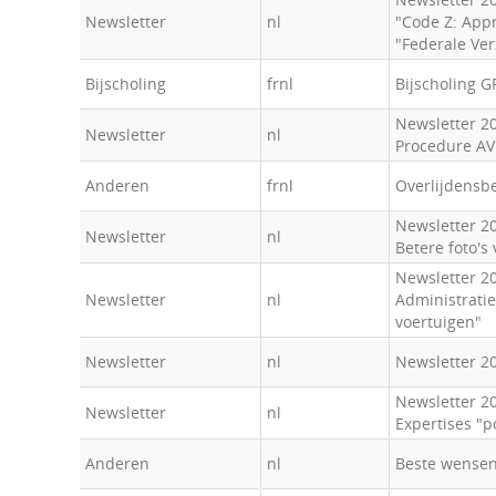
Newsletter
nl
"Code Z: Appr
"Federale Ver
Bijscholing
frnl
Bijscholing G
Newsletter 2
Newsletter
nl
Procedure AV
Anderen
frnl
Overlijdensb
Newsletter 2
Newsletter
nl
Betere foto's
Newsletter 2
Newsletter
nl
Administratie
voertuigen"
Newsletter
nl
Newsletter 20
Newsletter 2
Newsletter
nl
Expertises "
Anderen
nl
Beste wense