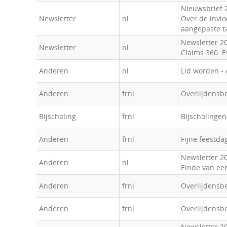
Nieuwsbrief 
Newsletter
nl
Over de invlo
aangepaste t
Newsletter 20
Newsletter
nl
Claims 360: E
Anderen
nl
Lid worden - 
Anderen
frnl
Overlijdensbe
Bijscholing
frnl
Bijscholingen
Anderen
frnl
Fijne feestda
Newsletter 20
Anderen
nl
Einde van ee
Anderen
frnl
Overlijdensb
Anderen
frnl
Overlijdensbe
Newsletter 20